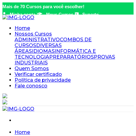
Mais de 70 Cursos para você escolher!
Minha conta
Meus Cursos
Suporte
Home
Nossos Cursos
ADMINISTRATIVO
COMBOS DE
CURSOS
DIVERSAS
ÁREAS
IDIOMAS
INFORMÁTICA E
TECNOLOGIA
PREPARATÓRIOS
PROVAS
INDUSTRIAIS
Quem Somos
Verificar certificado
Política de privacidade
Fale conosco
Meus Cursos
Minha conta
Home