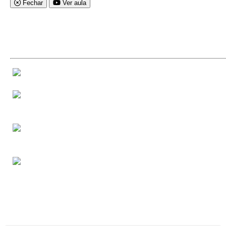
Fechar
Ver aula
Nossas Vantagens
Certificado Reconhecido.
Suporte online de Segunda/Sábado das 8
até as 18 horas.
Aulas de qualidade com aprendizado
garantido.
Estude no seu ritmo e revise quantas
vezes quiser.