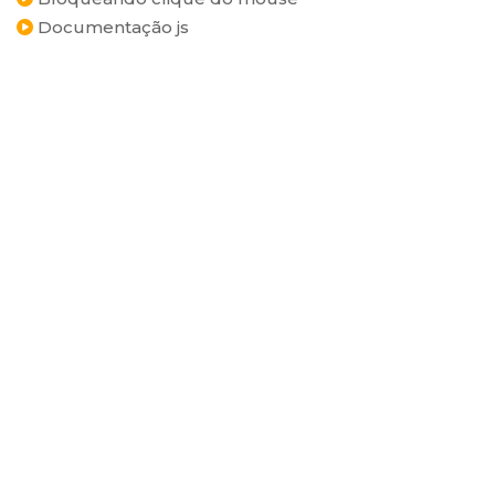
Documentação js
CATEGORIAS
ADMINISTRATIVO
INFORMÁTICA E TECNOLOGIA
IDIOMAS
PREPARATÓRIOS