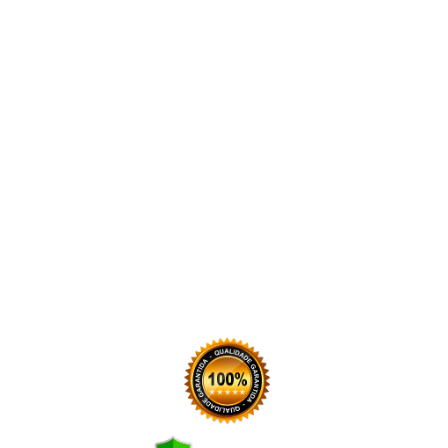
(11) 95308-0748
(11) 95308-0748
R. Alcides Moya, 52 - Parque
Empresarial das Mangueiras,
Sorocaba - SP
cursos@ibqp.com.br
COMPRA SEGURA