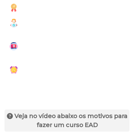
Certificado Reconhecido.
Suporte online de Segunda/Sábado
das 8 até as 18 horas.
Aulas de qualidade com aprendizado
garantido.
Estude no seu ritmo e revise quantas
vezes quiser.
Veja no vídeo abaixo os motivos para
fazer um curso EAD